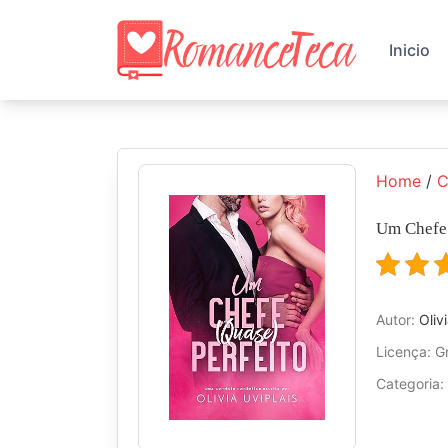
Skip
to
Inicio
content
Home
/
C
Um Chefe 
Autor:
Oliv
Licença: Gr
Categoria