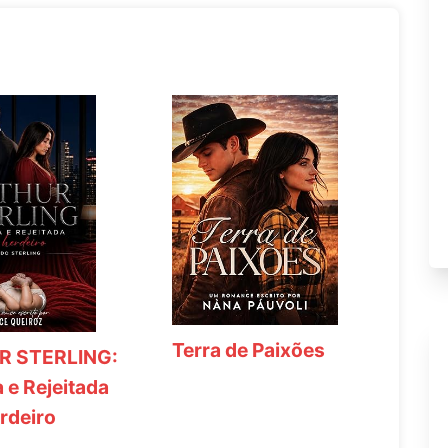
Terra de Paixões
R STERLING:
 e Rejeitada
rdeiro