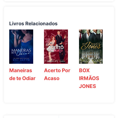
Livros Relacionados
Maneiras
Acerto Por
BOX
de te Odiar
Acaso
IRMÃOS
JONES