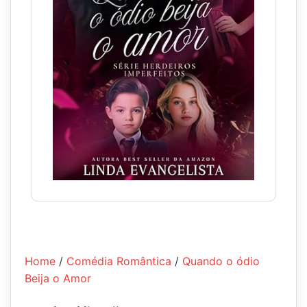
Home
/
Comédia Romântica
/
Quando o ódio
Beija o Amor