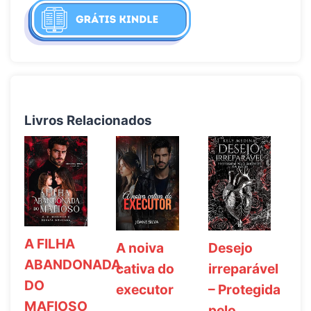
Livros Relacionados
A FILHA
A noiva
Desejo
ABANDONADA
cativa do
irreparável
DO
executor
– Protegida
MAFIOSO
pelo