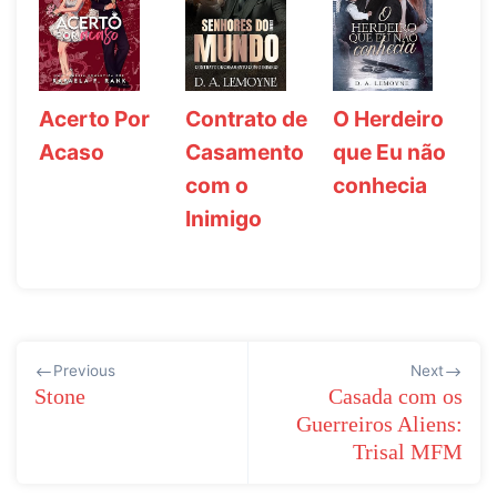
Acerto Por
Contrato de
O Herdeiro
Acaso
Casamento
que Eu não
com o
conhecia
Inimigo
Navegação
Previous
Next
de
Stone
Casada com os
Guerreiros Aliens:
Post
Trisal MFM