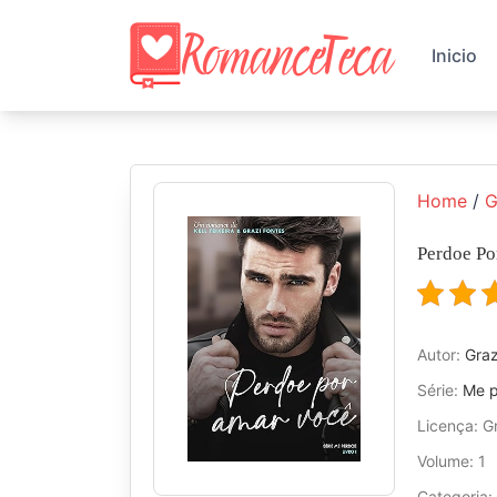
Skip
to
Inicio
content
Home
/
G
Perdoe Po
Autor:
Graz
Série:
Me 
Licença: Gr
Volume: 1
Categoria