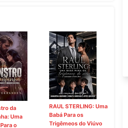
RAUL STERLING: Uma
tro da
Babá Para os
ha: Uma
Trigêmeos do Viúvo
 Para o