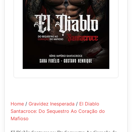
Home
/
Gravidez Inesperada
/
El Diablo
Santacroce: Do Sequestro Ao Coração do
Mafioso