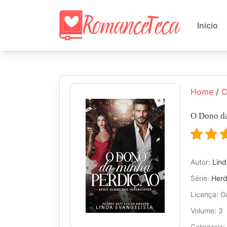
Skip
to
Inicio
content
Home
/
C
O Dono d
Autor:
Lind
Série:
Herd
Licença: Gr
Volume: 3
Categoria