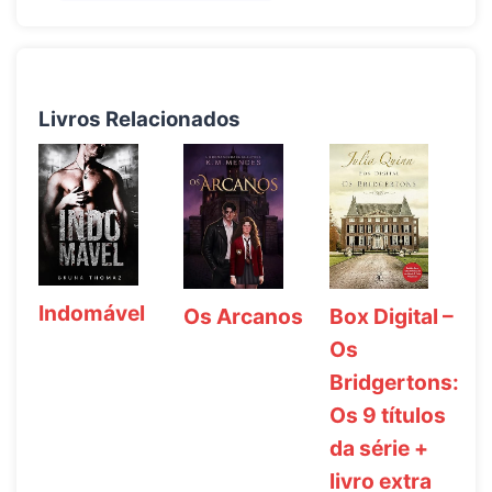
Livros Relacionados
Indomável
Os Arcanos
Box Digital –
Os
Bridgertons:
Os 9 títulos
da série +
livro extra