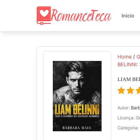
Skip
to
Inicio
content
Home
/
G
BELINNI:
LIAM BEL
Autor:
Bar
Licença: Gr
Categoria