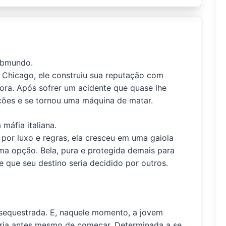
bmundo.
 Chicago
, ele construiu sua reputação com
dora. Após sofrer um acidente que quase lhe
ções
e se tornou uma máquina de matar.
 máfia italiana
.
 por luxo e regras, ela cresceu em uma gaiola
uma opção.
Bela, pura
e protegida demais para
 que seu destino seria decidido por outros.
sequestrada
. E, naquele momento, a jovem
ria antes mesmo de começar. Determinada a se