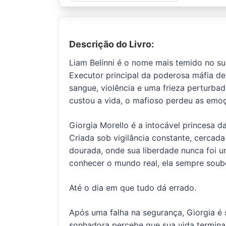
Descrição do Livro:
Liam Belinni
é o nome
mais temido
no su
Executor principal da poderosa
máfia de
sangue, violência e uma frieza perturba
custou a vida, o mafioso
perdeu as emo
Giorgia Morello
é a intocável
princesa da
Criada sob vigilância constante, cercada
dourada, onde sua liberdade nunca foi 
conhecer o mundo real, ela sempre soube
Até o dia em que tudo dá errado.
Após uma falha na segurança, Giorgia é
sonhadora percebe que sua vida termina