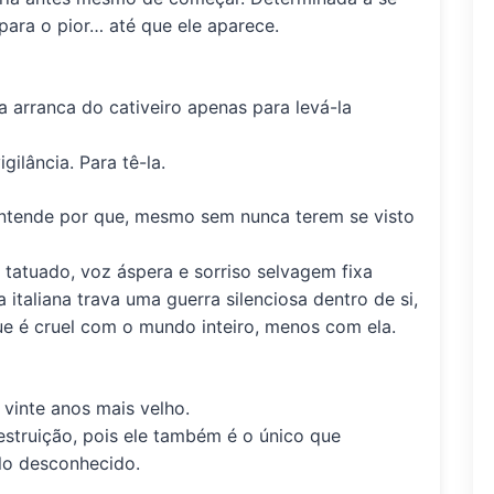
a para o pior… até que
ele
aparece.
 a arranca do cativeiro apenas para levá-la
igilância
.
Para tê-la
.
ntende por que, mesmo sem nunca terem se visto
tatuado, voz áspera e sorriso selvagem fixa
 italiana trava uma guerra silenciosa dentro de si,
ue é
cruel com o mundo inteiro, menos com ela
.
e
vinte anos mais velho
.
struição, pois ele também é o único que
elo desconhecido.