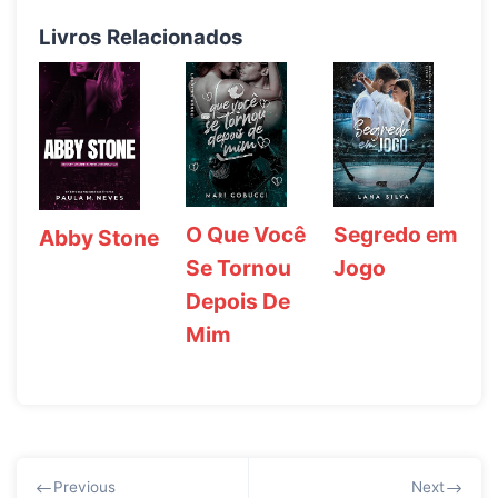
Livros Relacionados
O Que Você
Segredo em
Abby Stone
Se Tornou
Jogo
Depois De
Mim
Navegação
Previous
Next