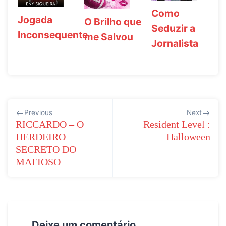
Como
Jogada
O Brilho que
Seduzir a
Inconsequente
me Salvou
Jornalista
Navegação
Previous
Next
de
RICCARDO – O
Resident Level :
HERDEIRO
Halloween
Post
SECRETO DO
MAFIOSO
Deixe um comentário