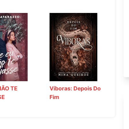
NÃO TE
Víboras: Depois Do
SE
Fim