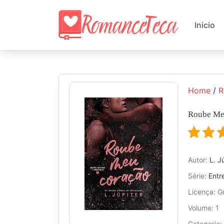
Skip
to
Inicio
content
Home
/
R
Roube Me
Autor:
L. J
Série:
Entr
Licença: Gr
Volume: 1
Categoria