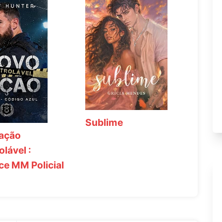
Sublime
ação
olável :
e MM Policial