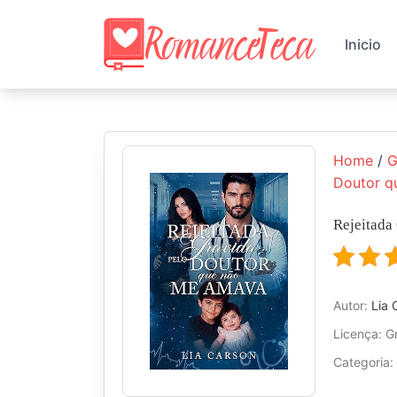
Skip
to
Inicio
content
Home
/
G
Doutor 
Rejeitada
Autor:
Lia 
Licença: Gr
Categoria