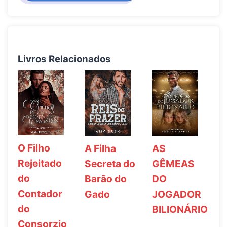
Livros Relacionados
O Filho
A Filha
AS
Rejeitado
Secreta do
GÊMEAS
do
Barão do
DO
Contador
Gado
JOGADOR
do
BILIONÁRIO
Consorzio