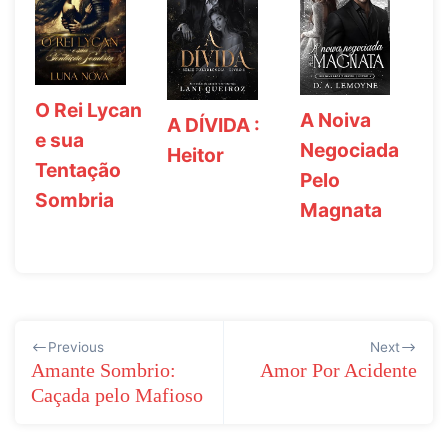
O Rei Lycan
A Noiva
A DÍVIDA :
e sua
Negociada
Heitor
Tentação
Pelo
Sombria
Magnata
Navegação
Previous
Next
de
Amante Sombrio:
Amor Por Acidente
Caçada pelo Mafioso
Post