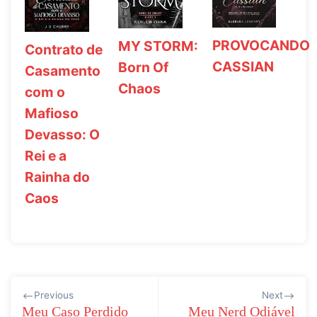
PROVOCANDO
MY STORM:
Contrato de
CASSIAN
Born Of
Casamento
Chaos
com o
Mafioso
Devasso: O
Rei e a
Rainha do
Caos
Navegação
Previous
Next
de
Meu Caso Perdido
Meu Nerd Odiável