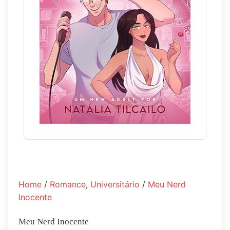
Home
/
Romance
,
Universitário
/
Meu Nerd
Inocente
Meu Nerd Inocente