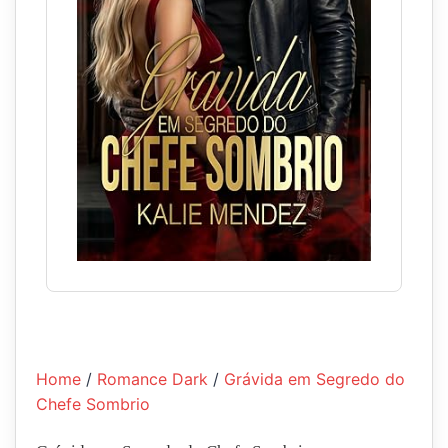
Home
/
Romance Dark
/
Grávida em Segredo do
Chefe Sombrio