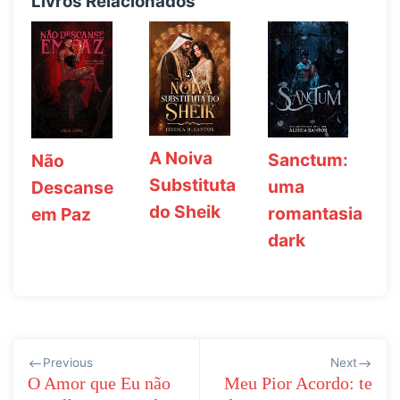
Livros Relacionados
A Noiva
Sanctum:
Não
Substituta
uma
Descanse
do Sheik
romantasia
em Paz
dark
Navegação
Previous
Next
de
O Amor que Eu não
Meu Pior Acordo: te