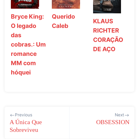
Querido
Bryce King:
KLAUS
Caleb
O legado
RICHTER
das
CORAÇÃO
cobras.: Um
DE AÇO
romance
MM com
hóquei
Navegação
Previous
Next
de
A Única Que
OBSESSION
Sobreviveu
Post