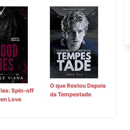
O que Restou Depois
ies: Spin-off
da Tempestade
den Love