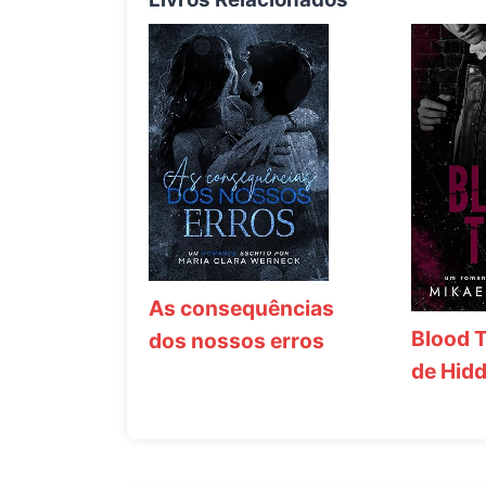
As consequências
Blood T
dos nossos erros
de Hid