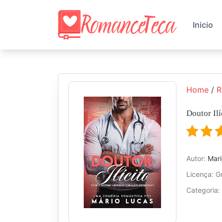
Skip
to
Inicio
content
Home
/
R
Doutor Ilí
Autor:
Mar
Licença: Gr
Categoria