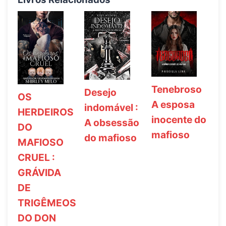
Tenebroso
Desejo
OS
A esposa
indomável :
HERDEIROS
inocente do
A obsessão
DO
mafioso
do mafioso
MAFIOSO
CRUEL :
GRÁVIDA
DE
TRIGÊMEOS
DO DON