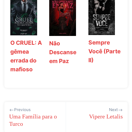
Sempre
O CRUEL: A
Não
Você (Parte
gêmea
Descanse
II)
errada do
em Paz
mafioso
Navegação
Previous
Next
de
Uma Família para o
Vipere Letalis
Turco
Post