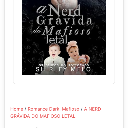
Home
/
Romance Dark
,
Mafioso
/
A NERD
GRÁVIDA DO MAFIOSO LETAL