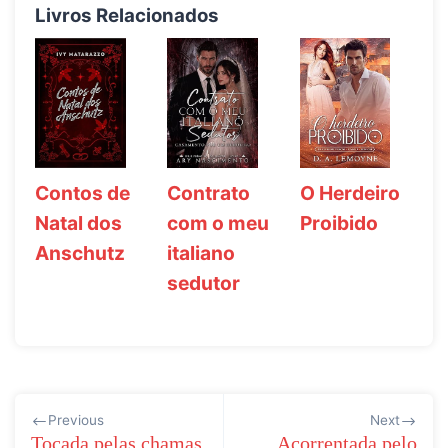
Livros Relacionados
Contos de
Contrato
O Herdeiro
Natal dos
com o meu
Proibido
Anschutz
italiano
sedutor
Navegação
Previous
Next
de
Tocada pelas chamas
Acorrentada pelo