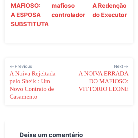
MAFIOSO:
mafioso
A Redenção
A ESPOSA
controlador
do Executor
SUBSTITUTA
Navegação
Previous
Next
de
A Noiva Rejeitada
A NOIVA ERRADA
pelo Sheik : Um
DO MAFIOSO:
Post
Novo Contrato de
VITTORIO LEONE
Casamento
Deixe um comentário