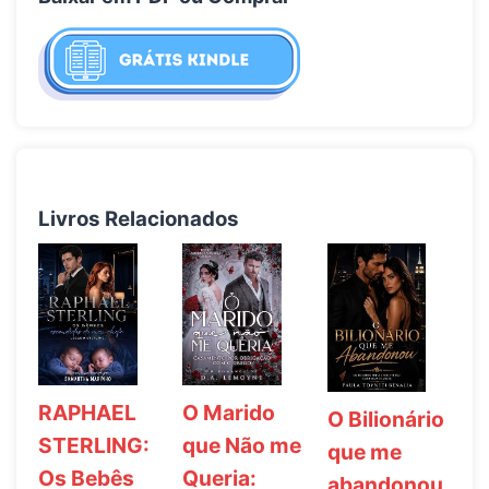
Livros Relacionados
RAPHAEL
O Marido
O Bilionário
STERLING:
que Não me
que me
Os Bebês
Queria:
abandonou