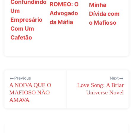
Confundindo
ROMEO: O
Minha
Um
Advogado
Dívida com
Empresário
da Máfia
o Mafioso
Com Um
Cafetão
Navegação
Previous
Next
de
A NOIVA QUE O
Love Song: A Briar
MAFIOSO NÃO
Universe Novel
Post
AMAVA